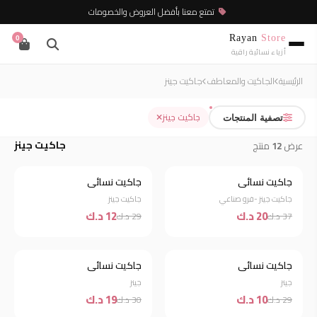
تمتع معنا بأفضل العروض والخصومات
Rayan
Store
0
أزياء نسائية راقية
الرئيسية
الجاكيت والمعاطف
جاكيت جينز
جاكيت جينز
تصفية المنتجات
جاكيت جينز
عرض
12
منتج
جاكيت نسائي
جاكيت نسائي
خصم 46%
خصم 59%
جاكيت جينز -فرو صناعي
جاكيت جينز
20 د.ك
12 د.ك
37 د.ك
29 د.ك
نفذت الكمية
جاكيت نسائي
جاكيت نسائي
خصم 37%
جينز
جينز
10 د.ك
19 د.ك
29 د.ك
30 د.ك