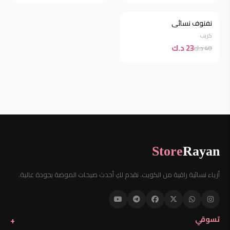
نفنوف نسائي
خصم 52%
كريب
23 د.ك
48 د.ك
Store
Rayan
أزياء نسائية راقية من الكويت. نقدم لكِ أحدث صيحات الموضة بجودة عالية.
تسوقي