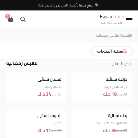
تمتع معنا بأفضل العروض والخصومات
Rayan
Store
0
أزياء نسائية راقية
الرئيسية
ملابس رمضانيه
تصفية المنتجات
ملابس رمضانيه
عرض
5
منتج
دراعه نسائيه
فستان نسائي
خصم 38%
خصم 37%
دراعه قطن كريب
بلاسيه وسيع
18 د.ك
24 د.ك
29 د.ك
38 د.ك
نفذت الكمية
بدله نسائية
نفنوف نسائي
خصم 62%
قطعتين /نفنوف .بشت
قطن
36 د.ك
11 د.ك
65 د.ك
29 د.ك