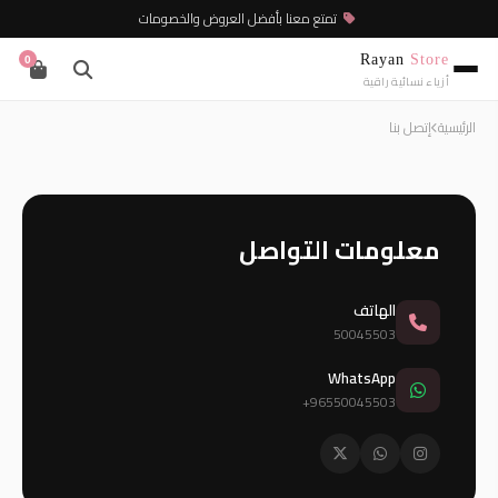
تمتع معنا بأفضل العروض والخصومات
Rayan
Store
0
أزياء نسائية راقية
الرئيسية
إتصل بنا
معلومات التواصل
الهاتف
50045503
WhatsApp
+96550045503