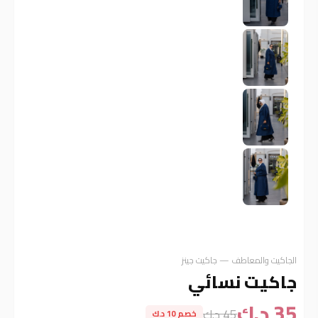
الجاكيت والمعاطف — جاكيت جينز
جاكيت نسائي
35 د.ك
45 د.ك
خصم 10 د.ك