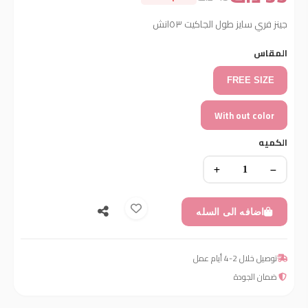
جينز فري سايز طول الجاكيت ٥٣انش
المقاس
FREE SIZE
With out color
الكميه
اضافه الى السله
توصيل خلال 2-4 أيام عمل
ضمان الجودة