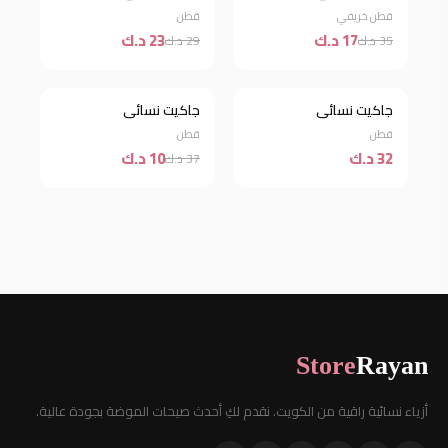
قطن خريفي
قطن
17 د.ك
23 د.ك
35 د.ك
29 د.ك
جاكيت نسائي
جاكيت نسائي
جديد
خصم 73%
قطن
قطن
32 د.ك
10 د.ك
37 د.ك
Store
Rayan
أزياء نسائية راقية من الكويت. نقدم لكِ أحدث صيحات الموضة بجودة عالية.