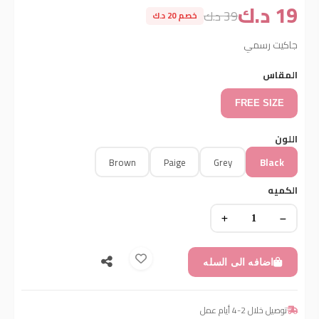
19 د.ك
39 د.ك
خصم 20 د.ك
جاكيت رسمي
المقاس
FREE SIZE
اللون
Brown
Paige
Grey
Black
الكميه
اضافه الى السله
توصيل خلال 2-4 أيام عمل