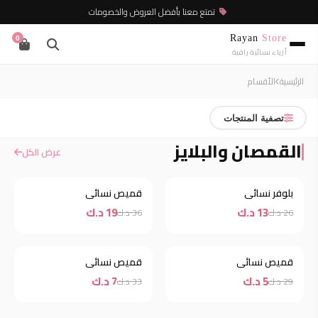
تمتع معنا بأفضل العروض والخصومات
Rayan
Store
0
أزياء نسائية راقية
الرئيسية
الأقسام
تصفية المنتجات
القمصان والبلايز
عرض الكل
بلوفر نسائي
قميص نسائي
خصم
خصم
13 د.ك
19 د.ك
26 د.ك
36 د.ك
قميص نسائي
قميص نسائي
خصم
خصم
5 د.ك
7 د.ك
29 د.ك
33 د.ك