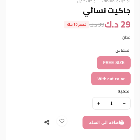
الجاكيت والمعاطف — جاكيت طويل
جاكيت نسائي
29 د.ك
39 د.ك
خصم 10 د.ك
قطن
المقاس
FREE SIZE
With out color
الكميه
اضافه الى السله