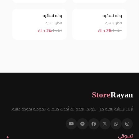
بدله نسائيه
بدله نسائيه
خصم 37%
خصم 41%
قطن بلاسيه
قطن بلاسيه
26 د.ك
24 د.ك
41 د.ك
41 د.ك
Store
Rayan
أزياء نسائية راقية من الكويت. نقدم لكِ أحدث صيحات الموضة بجودة عالية.
تسوقي