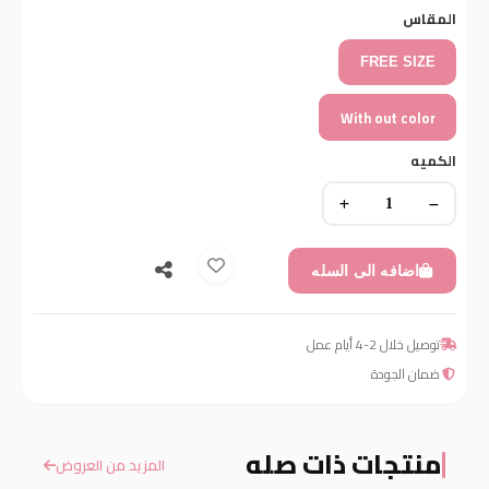
المقاس
FREE SIZE
With out color
الكميه
اضافه الى السله
توصيل خلال 2-4 أيام عمل
ضمان الجودة
منتجات ذات صله
المزيد من العروض