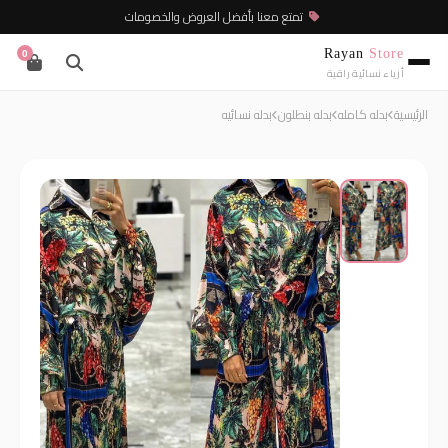
تمتع معنا بأفضل العروض والخصومات
Rayan
Store
0
أزياء نسائية راقية
الرئيسية
بدله كامله
بدله بنطلون
بدله نسائيه