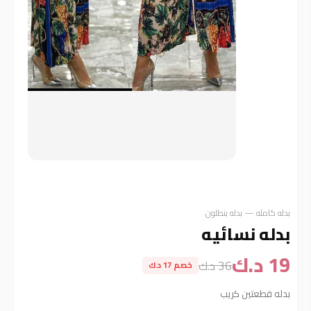
بدله كامله — بدله بنطلون
بدله نسائيه
19 د.ك
36 د.ك
خصم 17 د.ك
بدله قطعتين كريب