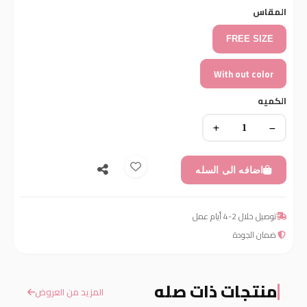
المقاس
FREE SIZE
With out color
الكميه
اضافه الى السله
توصيل خلال 2-4 أيام عمل
ضمان الجودة
منتجات ذات صله
المزيد من العروض