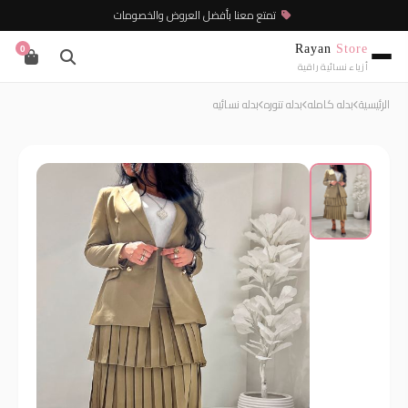
تمتع معنا بأفضل العروض والخصومات
Rayan
Store
0
أزياء نسائية راقية
الرئيسية
بدله كامله
بدله تنوره
بدله نسائيه