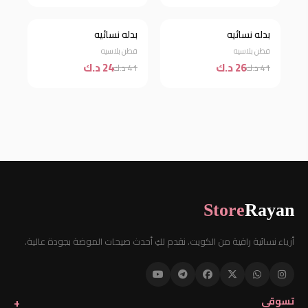
بدله نسائيه
بدله نسائيه
خصم 37%
خصم 41%
قطن بلاسيه
قطن بلاسيه
26 د.ك
24 د.ك
41 د.ك
41 د.ك
Store
Rayan
أزياء نسائية راقية من الكويت. نقدم لكِ أحدث صيحات الموضة بجودة عالية.
تسوقي