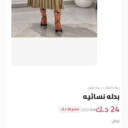
بدله كامله — بدله تنوره
بدله نسائيه
24 د.ك
44 د.ك
خصم 20 د.ك
قطن