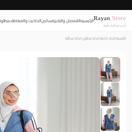
Rayan
Store
الرئيسيه
القمصان والبلايز
فساتين
الجاكيت والمعاطف
بنطلو
أزياء نسائية راقية
الرئيسية
بدله كامله
بدله بنطلون
بدله نسائية