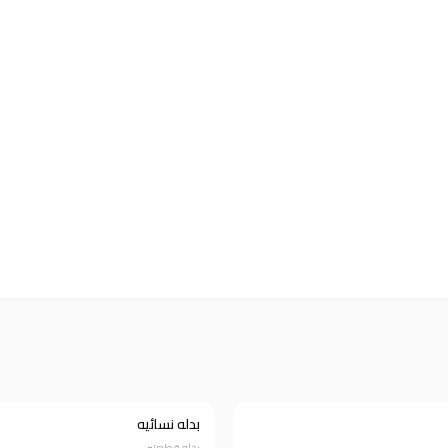
بدله نسائيه
خصم 58%