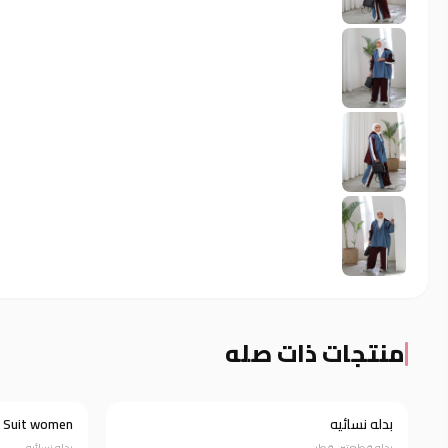
منتجات ذات صله
بدله نسائيه
Suit women
خصم 78%
خصم 83%