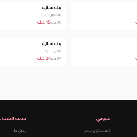
بدله نسائيه
خصم 58%
قطعتين بلاسيه
15 د.ك
36 د.ك
بدله نسائيه
خصم 35%
قطن بلاسيه
24 د.ك
37 د.ك
تسوقي
خدمة العملاء
القمصان والبلايز
إتصل بنا