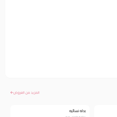
المزيد من العروض
بدله نسائيه
خصم 58%