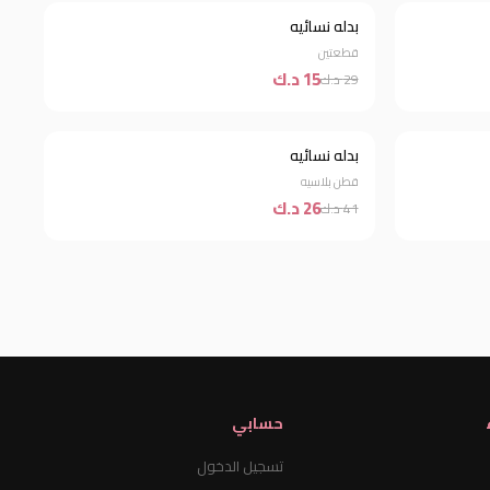
بدله نسائيه
خصم 48%
قطعتين
15 د.ك
29 د.ك
بدله نسائيه
خصم 37%
قطن بلاسيه
26 د.ك
41 د.ك
حسابي
تسجيل الدخول