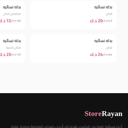
نفذت الكمية
بدله نسائيه
بدله نسائيه
خصم 57%
قطن
قطعتين قطن
20 د.ك
12 د.ك
43 د.ك
28 د.ك
بدله نسائيه
بدله نسائيه
خصم 45%
خصم 36%
قطن
قطن بلاسيه
24 د.ك
23 د.ك
44 د.ك
36 د.ك
Store
Rayan
أزياء نسائية راقية من الكويت. نقدم لكِ أحدث صيحات الموضة بجودة عالية.