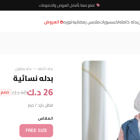
تمتع معنا بأفضل العروض والخصومات
ن
بدله كامله
اكسسورات
ملابس رمضانيه
تنوره
العروض
بدله كامله — بدله بنطلون
بدله نسائية
26 د.ك
40 د.ك
خصم 14 د.ك
قطن بارد / جينز
المقاس
FREE SIZE